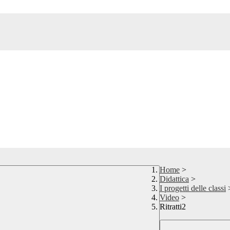
Home
>
Didattica
>
I progetti delle classi
Video
>
Ritratti2