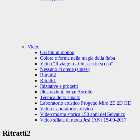
Video
Graffiti in motion
Colore e forma nella magia della fiaba
Video "Il viaggio - Odissea in scena"
Nessuno ci crede (sintesi)
Ritratti2
Ritratti1
Iniziative e progetti
Illustrazioni, tema: Ascolto
Tecnica dello smalto
Laboratorio artistico Progetto Mirò 2E 2D HD
Video Laboratorio artistico
Video mostra storica 150 anni del Selvatico
Video sfilata di moda Jesi (AN) 15-09-2017
Ritratti2