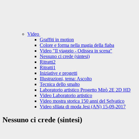
Video
Graffiti in motion
Colore e forma nella magia della fiaba
Video "Il viaggio - Odissea in scena"
Nessuno ci crede (sintesi)
Ritratti2
Ritratti1
Iniziative e progetti
Illustrazioni, tema: Ascolto
Tecnica dello smalto
Laboratorio artistico Progetto Mirò 2E 2D HD
Video Laboratorio artistico
Video mostra storica 150 anni del Selvatico
Video sfilata di moda Jesi (AN) 15-09-2017
Nessuno ci crede (sintesi)