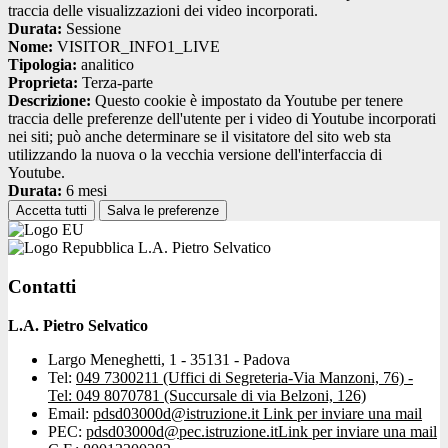
traccia delle visualizzazioni dei video incorporati.
Durata:
Sessione
Nome:
VISITOR_INFO1_LIVE
Tipologia:
analitico
Proprieta:
Terza-parte
Descrizione:
Questo cookie è impostato da Youtube per tenere
traccia delle preferenze dell'utente per i video di Youtube incorporati
nei siti; può anche determinare se il visitatore del sito web sta
utilizzando la nuova o la vecchia versione dell'interfaccia di
Youtube.
Durata:
6 mesi
Accetta tutti
Salva le preferenze
L.A. Pietro Selvatico
Contatti
L.A. Pietro Selvatico
Largo Meneghetti, 1 - 35131 - Padova
Tel:
049 7300211 (Uffici di Segreteria-Via Manzoni, 76) -
Tel: 049 8070781 (Succursale di via Belzoni, 126)
Email:
pdsd03000d@istruzione.it
Link per inviare una mail
PEC:
pdsd03000d@pec.istruzione.it
Link per inviare una mail