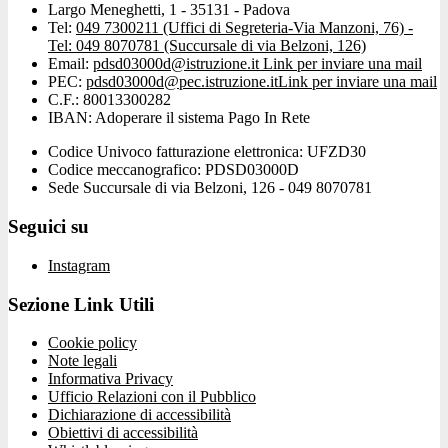
Largo Meneghetti, 1 - 35131 - Padova
Tel:
049 7300211 (Uffici di Segreteria-Via Manzoni, 76) -
Tel: 049 8070781 (Succursale di via Belzoni, 126)
Email:
pdsd03000d@istruzione.it
Link per inviare una mail
PEC:
pdsd03000d@pec.istruzione.it
Link per inviare una mail
C.F.: 80013300282
IBAN: Adoperare il sistema Pago In Rete
Codice Univoco fatturazione elettronica: UFZD30
Codice meccanografico: PDSD03000D
Sede Succursale di via Belzoni, 126 - 049 8070781
Seguici su
Instagram
Sezione Link Utili
Cookie policy
Note legali
Informativa Privacy
Ufficio Relazioni con il Pubblico
Dichiarazione di accessibilità
Obiettivi di accessibilità