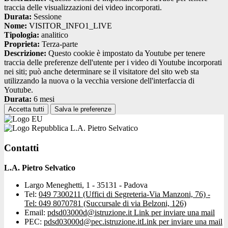
traccia delle visualizzazioni dei video incorporati.
Durata:
Sessione
Nome:
VISITOR_INFO1_LIVE
Tipologia:
analitico
Proprieta:
Terza-parte
Descrizione:
Questo cookie è impostato da Youtube per tenere
traccia delle preferenze dell'utente per i video di Youtube incorporati
nei siti; può anche determinare se il visitatore del sito web sta
utilizzando la nuova o la vecchia versione dell'interfaccia di
Youtube.
Durata:
6 mesi
Accetta tutti
Salva le preferenze
L.A. Pietro Selvatico
Contatti
L.A. Pietro Selvatico
Largo Meneghetti, 1 - 35131 - Padova
Tel:
049 7300211 (Uffici di Segreteria-Via Manzoni, 76) -
Tel: 049 8070781 (Succursale di via Belzoni, 126)
Email:
pdsd03000d@istruzione.it
Link per inviare una mail
PEC:
pdsd03000d@pec.istruzione.it
Link per inviare una mail