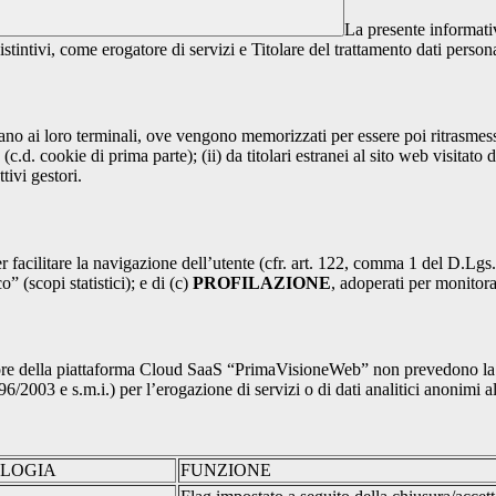
La presente informativ
istintivi, come erogatore di servizi e Titolare del trattamento dati persona
nviano ai loro terminali, ove vengono memorizzati per essere poi ritrasmessi
(c.d. cookie di prima parte); (ii) da titolari estranei al sito web visitato 
tivi gestori.
r facilitare la navigazione dell’utente (cfr. art. 122, comma 1 del D.Lgs
o” (scopi statistici); e di (c)
PROFILAZIONE
, adoperati per monitor
re della piattaforma Cloud SaaS “PrimaVisioneWeb” non prevedono la regi
2003 e s.m.i.) per l’erogazione di servizi o di dati analitici anonimi al 
OLOGIA
FUNZIONE