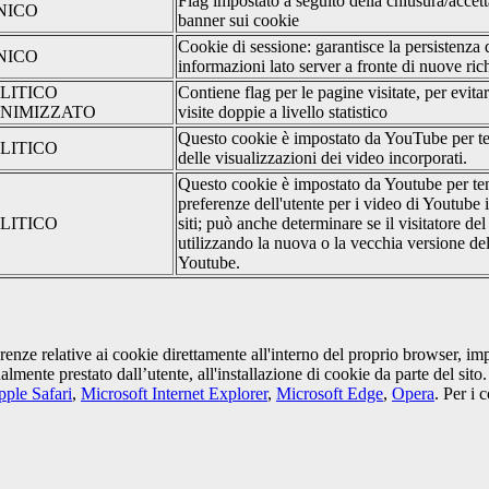
Flag impostato a seguito della chiusura/accet
NICO
banner sui cookie
Cookie di sessione: garantisce la persistenza 
NICO
informazioni lato server a fronte di nuove rich
LITICO
Contiene flag per le pagine visitate, per evita
NIMIZZATO
visite doppie a livello statistico
Questo cookie è impostato da YouTube per te
LITICO
delle visualizzazioni dei video incorporati.
Questo cookie è impostato da Youtube per ten
preferenze dell'utente per i video di Youtube 
LITICO
siti; può anche determinare se il visitatore del
utilizzando la nuova o la vecchia versione dell
Youtube.
erenze relative ai cookie direttamente all'interno del proprio browser, im
tualmente prestato dall’utente, all'installazione di cookie da parte del si
ple Safari
,
Microsoft Internet Explorer
,
Microsoft Edge
,
Opera
. Per i 