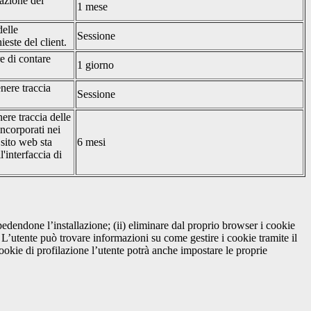
tazione del
1 mese
delle
Sessione
ieste del client.
re di contare
1 giorno
nere traccia
Sessione
ere traccia delle
incorporati nei
 sito web sta
6 mesi
'interfaccia di
pedendone l’installazione; (ii) eliminare dal proprio browser i cookie
to. L’utente può trovare informazioni su come gestire i cookie tramite il
cookie di profilazione l’utente potrà anche impostare le proprie