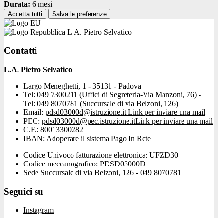
Durata:
6 mesi
Accetta tutti
Salva le preferenze
L.A. Pietro Selvatico
Contatti
L.A. Pietro Selvatico
Largo Meneghetti, 1 - 35131 - Padova
Tel:
049 7300211 (Uffici di Segreteria-Via Manzoni, 76) -
Tel: 049 8070781 (Succursale di via Belzoni, 126)
Email:
pdsd03000d@istruzione.it
Link per inviare una mail
PEC:
pdsd03000d@pec.istruzione.it
Link per inviare una mail
C.F.: 80013300282
IBAN: Adoperare il sistema Pago In Rete
Codice Univoco fatturazione elettronica: UFZD30
Codice meccanografico: PDSD03000D
Sede Succursale di via Belzoni, 126 - 049 8070781
Seguici su
Instagram