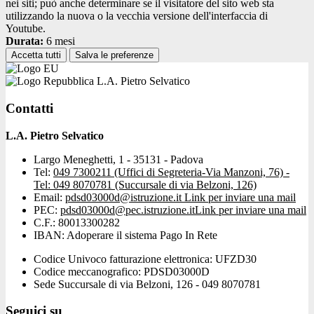
nei siti; può anche determinare se il visitatore del sito web sta
utilizzando la nuova o la vecchia versione dell'interfaccia di
Youtube.
Durata:
6 mesi
Accetta tutti
Salva le preferenze
L.A. Pietro Selvatico
Contatti
L.A. Pietro Selvatico
Largo Meneghetti, 1 - 35131 - Padova
Tel:
049 7300211 (Uffici di Segreteria-Via Manzoni, 76) -
Tel: 049 8070781 (Succursale di via Belzoni, 126)
Email:
pdsd03000d@istruzione.it
Link per inviare una mail
PEC:
pdsd03000d@pec.istruzione.it
Link per inviare una mail
C.F.: 80013300282
IBAN: Adoperare il sistema Pago In Rete
Codice Univoco fatturazione elettronica: UFZD30
Codice meccanografico: PDSD03000D
Sede Succursale di via Belzoni, 126 - 049 8070781
Seguici su