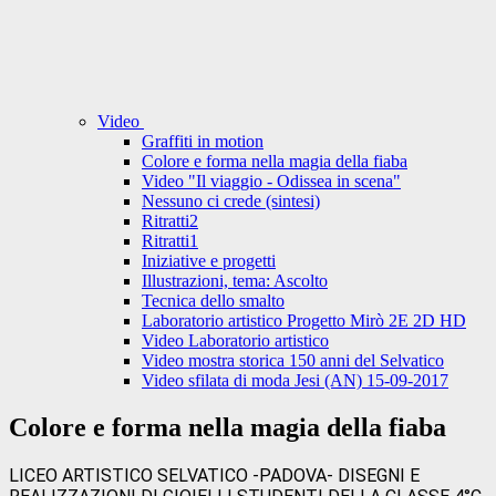
Video
Graffiti in motion
Colore e forma nella magia della fiaba
Video "Il viaggio - Odissea in scena"
Nessuno ci crede (sintesi)
Ritratti2
Ritratti1
Iniziative e progetti
Illustrazioni, tema: Ascolto
Tecnica dello smalto
Laboratorio artistico Progetto Mirò 2E 2D HD
Video Laboratorio artistico
Video mostra storica 150 anni del Selvatico
Video sfilata di moda Jesi (AN) 15-09-2017
Colore e forma nella magia della fiaba
LICEO ARTISTICO SELVATICO -PADOVA- DISEGNI E