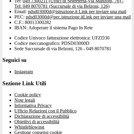
Tel:
049 7300211 (Uffici di Segreteria-Via Manzoni, 76) -
Tel: 049 8070781 (Succursale di via Belzoni, 126)
Email:
pdsd03000d@istruzione.it
Link per inviare una mail
PEC:
pdsd03000d@pec.istruzione.it
Link per inviare una mail
C.F.: 80013300282
IBAN: Adoperare il sistema Pago In Rete
Codice Univoco fatturazione elettronica: UFZD30
Codice meccanografico: PDSD03000D
Sede Succursale di via Belzoni, 126 - 049 8070781
Seguici su
Instagram
Sezione Link Utili
Cookie policy
Note legali
Informativa Privacy
Ufficio Relazioni con il Pubblico
Dichiarazione di accessibilità
Obiettivi di accessibilità
Whistleblowing
Gestione consensi cookie