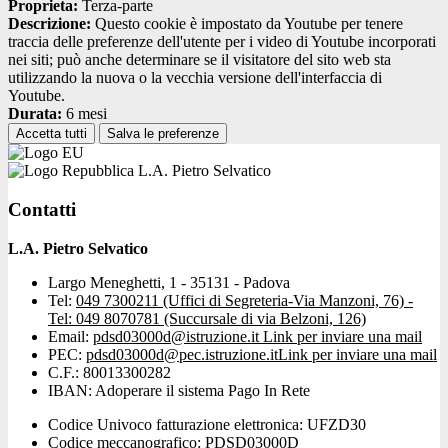
Proprieta:
Terza-parte
Descrizione:
Questo cookie è impostato da Youtube per tenere
traccia delle preferenze dell'utente per i video di Youtube incorporati
nei siti; può anche determinare se il visitatore del sito web sta
utilizzando la nuova o la vecchia versione dell'interfaccia di
Youtube.
Durata:
6 mesi
Accetta tutti
Salva le preferenze
L.A. Pietro Selvatico
Contatti
L.A. Pietro Selvatico
Largo Meneghetti, 1 - 35131 - Padova
Tel:
049 7300211 (Uffici di Segreteria-Via Manzoni, 76) -
Tel: 049 8070781 (Succursale di via Belzoni, 126)
Email:
pdsd03000d@istruzione.it
Link per inviare una mail
PEC:
pdsd03000d@pec.istruzione.it
Link per inviare una mail
C.F.: 80013300282
IBAN: Adoperare il sistema Pago In Rete
Codice Univoco fatturazione elettronica: UFZD30
Codice meccanografico: PDSD03000D