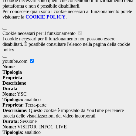
I cookie necessari sono quelli che consentono il funzionamento della
piattaforma e non è possibile disabilitarli.
Per conoscere quali sono i cookie necessari al funzionamento potete
visionare la
COOKIE POLICY
.
Cookie necessari per il funzionamento
I cookie necessari per il funzionamento non possono essere
disabilitati. È possibile consultare l'elenco nella pagina della cookie
policy.
youtube.com
Nome
Tipologia
Proprieta
Descrizione
Durata
Nome:
YSC
Tipologia:
analitico
Proprieta:
Terza-parte
Descrizione:
Questo cookie è impostato da YouTube per tenere
traccia delle visualizzazioni dei video incorporati.
Durata:
Sessione
Nome:
VISITOR_INFO1_LIVE
Tipologia:
analitico