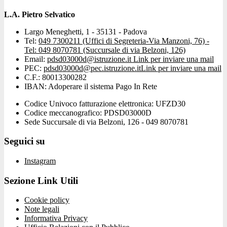
L.A. Pietro Selvatico
Largo Meneghetti, 1 - 35131 - Padova
Tel:
049 7300211 (Uffici di Segreteria-Via Manzoni, 76) -
Tel: 049 8070781 (Succursale di via Belzoni, 126)
Email:
pdsd03000d@istruzione.it
Link per inviare una mail
PEC:
pdsd03000d@pec.istruzione.it
Link per inviare una mail
C.F.: 80013300282
IBAN: Adoperare il sistema Pago In Rete
Codice Univoco fatturazione elettronica: UFZD30
Codice meccanografico: PDSD03000D
Sede Succursale di via Belzoni, 126 - 049 8070781
Seguici su
Instagram
Sezione Link Utili
Cookie policy
Note legali
Informativa Privacy