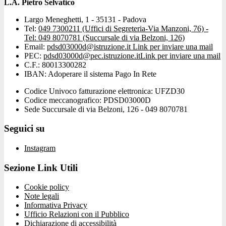
L.A. Pietro Selvatico
Largo Meneghetti, 1 - 35131 - Padova
Tel:
049 7300211 (Uffici di Segreteria-Via Manzoni, 76) -
Tel: 049 8070781 (Succursale di via Belzoni, 126)
Email:
pdsd03000d@istruzione.it
Link per inviare una mail
PEC:
pdsd03000d@pec.istruzione.it
Link per inviare una mail
C.F.: 80013300282
IBAN: Adoperare il sistema Pago In Rete
Codice Univoco fatturazione elettronica: UFZD30
Codice meccanografico: PDSD03000D
Sede Succursale di via Belzoni, 126 - 049 8070781
Seguici su
Instagram
Sezione Link Utili
Cookie policy
Note legali
Informativa Privacy
Ufficio Relazioni con il Pubblico
Dichiarazione di accessibilità