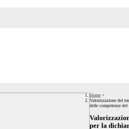
Home
>
Valorizzazione del mer
delle competenze del d
Valorizzazio
per la dichia