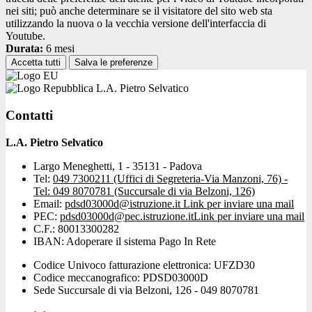
nei siti; può anche determinare se il visitatore del sito web sta
utilizzando la nuova o la vecchia versione dell'interfaccia di
Youtube.
Durata:
6 mesi
Accetta tutti
Salva le preferenze
L.A. Pietro Selvatico
Contatti
L.A. Pietro Selvatico
Largo Meneghetti, 1 - 35131 - Padova
Tel:
049 7300211 (Uffici di Segreteria-Via Manzoni, 76) -
Tel: 049 8070781 (Succursale di via Belzoni, 126)
Email:
pdsd03000d@istruzione.it
Link per inviare una mail
PEC:
pdsd03000d@pec.istruzione.it
Link per inviare una mail
C.F.: 80013300282
IBAN: Adoperare il sistema Pago In Rete
Codice Univoco fatturazione elettronica: UFZD30
Codice meccanografico: PDSD03000D
Sede Succursale di via Belzoni, 126 - 049 8070781