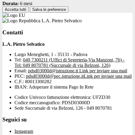
Durata:
6 mesi
Accetta tutti
Salva le preferenze
L.A. Pietro Selvatico
Contatti
L.A. Pietro Selvatico
Largo Meneghetti, 1 - 35131 - Padova
Tel:
049 7300211 (Uffici di Segreteria-Via Manzoni, 76) -
Tel: 049 8070781 (Succursale di via Belzoni, 126)
Email:
pdsd03000d@istruzione.it
Link per inviare una mail
PEC:
pdsd03000d@pec.istruzione.it
Link per inviare una mail
C.F.: 80013300282
IBAN: Adoperare il sistema Pago In Rete
Codice Univoco fatturazione elettronica: UFZD30
Codice meccanografico: PDSD03000D
Sede Succursale di via Belzoni, 126 - 049 8070781
Seguici su
Instagram