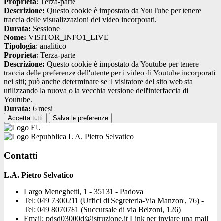
Proprieta:
Terza-parte
Descrizione:
Questo cookie è impostato da YouTube per tenere
traccia delle visualizzazioni dei video incorporati.
Durata:
Sessione
Nome:
VISITOR_INFO1_LIVE
Tipologia:
analitico
Proprieta:
Terza-parte
Descrizione:
Questo cookie è impostato da Youtube per tenere
traccia delle preferenze dell'utente per i video di Youtube incorporati
nei siti; può anche determinare se il visitatore del sito web sta
utilizzando la nuova o la vecchia versione dell'interfaccia di
Youtube.
Durata:
6 mesi
Accetta tutti
Salva le preferenze
L.A. Pietro Selvatico
Contatti
L.A. Pietro Selvatico
Largo Meneghetti, 1 - 35131 - Padova
Tel:
049 7300211 (Uffici di Segreteria-Via Manzoni, 76) -
Tel: 049 8070781 (Succursale di via Belzoni, 126)
Email:
pdsd03000d@istruzione.it
Link per inviare una mail