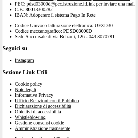
PEC:
pdsd03000d@pec.istruzione.it
Link per inviare una mail
C.F.: 80013300282
IBAN: Adoperare il sistema Pago In Rete
Codice Univoco fatturazione elettronica: UFZD30
Codice meccanografico: PDSD03000D
Sede Succursale di via Belzoni, 126 - 049 8070781
Seguici su
Instagram
Sezione Link Utili
Cookie policy
Note legali
Informativa Privacy
Ufficio Relazioni con il Pubblico
Dichiarazione di accessibilità
Obiettivi di accessibilità
Whistleblowing
Gestione consensi cookie
Amministrazione trasparente