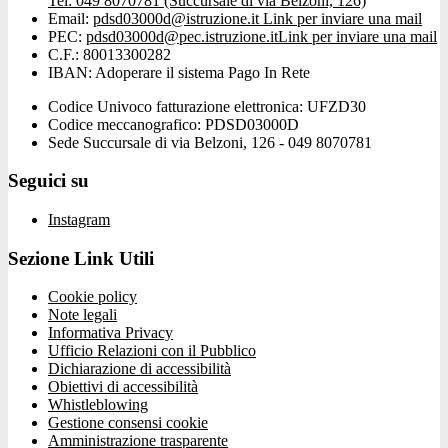
Tel: 049 8070781 (Succursale di via Belzoni, 126)
Email:
pdsd03000d@istruzione.it
Link per inviare una mail
PEC:
pdsd03000d@pec.istruzione.it
Link per inviare una mail
C.F.: 80013300282
IBAN: Adoperare il sistema Pago In Rete
Codice Univoco fatturazione elettronica: UFZD30
Codice meccanografico: PDSD03000D
Sede Succursale di via Belzoni, 126 - 049 8070781
Seguici su
Instagram
Sezione Link Utili
Cookie policy
Note legali
Informativa Privacy
Ufficio Relazioni con il Pubblico
Dichiarazione di accessibilità
Obiettivi di accessibilità
Whistleblowing
Gestione consensi cookie
Amministrazione trasparente