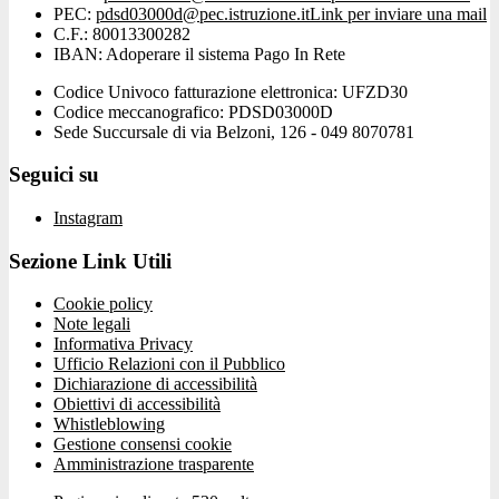
PEC:
pdsd03000d@pec.istruzione.it
Link per inviare una mail
C.F.: 80013300282
IBAN: Adoperare il sistema Pago In Rete
Codice Univoco fatturazione elettronica: UFZD30
Codice meccanografico: PDSD03000D
Sede Succursale di via Belzoni, 126 - 049 8070781
Seguici su
Instagram
Sezione Link Utili
Cookie policy
Note legali
Informativa Privacy
Ufficio Relazioni con il Pubblico
Dichiarazione di accessibilità
Obiettivi di accessibilità
Whistleblowing
Gestione consensi cookie
Amministrazione trasparente