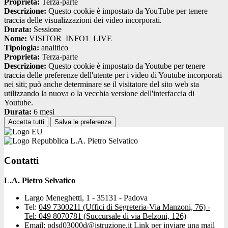
Proprieta:
Terza-parte
Descrizione:
Questo cookie è impostato da YouTube per tenere
traccia delle visualizzazioni dei video incorporati.
Durata:
Sessione
Nome:
VISITOR_INFO1_LIVE
Tipologia:
analitico
Proprieta:
Terza-parte
Descrizione:
Questo cookie è impostato da Youtube per tenere
traccia delle preferenze dell'utente per i video di Youtube incorporati
nei siti; può anche determinare se il visitatore del sito web sta
utilizzando la nuova o la vecchia versione dell'interfaccia di
Youtube.
Durata:
6 mesi
Accetta tutti
Salva le preferenze
L.A. Pietro Selvatico
Contatti
L.A. Pietro Selvatico
Largo Meneghetti, 1 - 35131 - Padova
Tel:
049 7300211 (Uffici di Segreteria-Via Manzoni, 76) -
Tel: 049 8070781 (Succursale di via Belzoni, 126)
Email:
pdsd03000d@istruzione.it
Link per inviare una mail