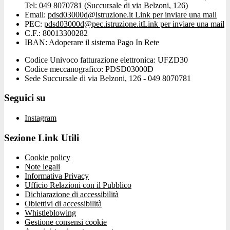
Tel: 049 8070781 (Succursale di via Belzoni, 126)
Email:
pdsd03000d@istruzione.it
Link per inviare una mail
PEC:
pdsd03000d@pec.istruzione.it
Link per inviare una mail
C.F.: 80013300282
IBAN: Adoperare il sistema Pago In Rete
Codice Univoco fatturazione elettronica: UFZD30
Codice meccanografico: PDSD03000D
Sede Succursale di via Belzoni, 126 - 049 8070781
Seguici su
Instagram
Sezione Link Utili
Cookie policy
Note legali
Informativa Privacy
Ufficio Relazioni con il Pubblico
Dichiarazione di accessibilità
Obiettivi di accessibilità
Whistleblowing
Gestione consensi cookie