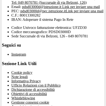
Tel: 049 8070781 (Succursale di via Belzoni, 126)
Email:
pdsd03000d@istruzione.it
Link per inviare una mail
PEC:
pdsd03000d@pec.istruzione.it
Link per inviare una mail
C.F.: 80013300282
IBAN: Adoperare il sistema Pago In Rete
Codice Univoco fatturazione elettronica: UFZD30
Codice meccanografico: PDSD03000D
Sede Succursale di via Belzoni, 126 - 049 8070781
Seguici su
Instagram
Sezione Link Utili
Cookie policy
Note legali
Informativa Privacy
Ufficio Relazioni con il Pubblico
Dichiarazione di accessibilità
Obiettivi di accessibilità
Whistleblowing
Gestione consensi cookie