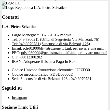
L.A. Pietro Selvatico
Contatti
L.A. Pietro Selvatico
Largo Meneghetti, 1 - 35131 - Padova
Tel:
049 7300211 (Uffici di Segreteria-Via Manzoni, 76) -
Tel: 049 8070781 (Succursale di via Belzoni, 126)
Email:
pdsd03000d@istruzione.it
Link per inviare una mail
PEC:
pdsd03000d@pec.istruzione.it
Link per inviare una mail
C.F.: 80013300282
IBAN: Adoperare il sistema Pago In Rete
Codice Univoco fatturazione elettronica: UFZD30
Codice meccanografico: PDSD03000D
Sede Succursale di via Belzoni, 126 - 049 8070781
Seguici su
Instagram
Sezione Link Utili