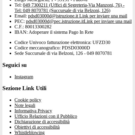
Tel:
049 7300211 (Uffici di Segreteria-Via Manzoni, 76) -
Tel: 049 8070781 (Succursale di via Belzoni, 126)
Email:
pdsd03000d@istruzione.it
Link per inviare una mail
PEC:
pdsd03000d@pec.istruzione.it
Link per inviare una mail
C.F.: 80013300282
IBAN: Adoperare il sistema Pago In Rete
Codice Univoco fatturazione elettronica: UFZD30
Codice meccanografico: PDSD03000D
Sede Succursale di via Belzoni, 126 - 049 8070781
Seguici su
Instagram
Sezione Link Utili
Cookie policy
Note legali
Informativa Privacy
Ufficio Relazioni con il Pubblico
Dichiarazione di accessibilità
Obiettivi di accessibilità
Whistleblowing