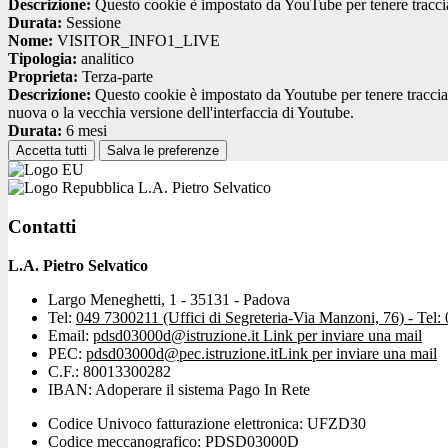
Descrizione:
Questo cookie è impostato da YouTube per tenere traccia 
Durata:
Sessione
Nome:
VISITOR_INFO1_LIVE
Tipologia:
analitico
Proprieta:
Terza-parte
Descrizione:
Questo cookie è impostato da Youtube per tenere traccia de
nuova o la vecchia versione dell'interfaccia di Youtube.
Durata:
6 mesi
Accetta tutti
Salva le preferenze
L.A. Pietro Selvatico
Contatti
L.A. Pietro Selvatico
Largo Meneghetti, 1 - 35131 - Padova
Tel:
049 7300211 (Uffici di Segreteria-Via Manzoni, 76) - Tel:
Email:
pdsd03000d@istruzione.it
Link per inviare una mail
PEC:
pdsd03000d@pec.istruzione.it
Link per inviare una mail
C.F.: 80013300282
IBAN: Adoperare il sistema Pago In Rete
Codice Univoco fatturazione elettronica: UFZD30
Codice meccanografico: PDSD03000D