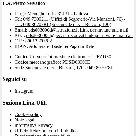
L.A. Pietro Selvatico
Largo Meneghetti, 1 - 35131 - Padova
Tel:
049 7300211 (Uffici di Segreteria-Via Manzoni, 76) -
Tel: 049 8070781 (Succursale di via Belzoni, 126)
Email:
pdsd03000d@istruzione.it
Link per inviare una mail
PEC:
pdsd03000d@pec.istruzione.it
Link per inviare una mail
C.F.: 80013300282
IBAN: Adoperare il sistema Pago In Rete
Codice Univoco fatturazione elettronica: UFZD30
Codice meccanografico: PDSD03000D
Sede Succursale di via Belzoni, 126 - 049 8070781
Seguici su
Instagram
Sezione Link Utili
Cookie policy
Note legali
Informativa Privacy
Ufficio Relazioni con il Pubblico