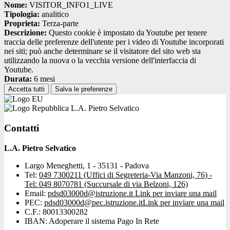
Nome:
VISITOR_INFO1_LIVE
Tipologia:
analitico
Proprieta:
Terza-parte
Descrizione:
Questo cookie è impostato da Youtube per tenere
traccia delle preferenze dell'utente per i video di Youtube incorporati
nei siti; può anche determinare se il visitatore del sito web sta
utilizzando la nuova o la vecchia versione dell'interfaccia di
Youtube.
Durata:
6 mesi
Accetta tutti
Salva le preferenze
L.A. Pietro Selvatico
Contatti
L.A. Pietro Selvatico
Largo Meneghetti, 1 - 35131 - Padova
Tel:
049 7300211 (Uffici di Segreteria-Via Manzoni, 76) -
Tel: 049 8070781 (Succursale di via Belzoni, 126)
Email:
pdsd03000d@istruzione.it
Link per inviare una mail
PEC:
pdsd03000d@pec.istruzione.it
Link per inviare una mail
C.F.: 80013300282
IBAN: Adoperare il sistema Pago In Rete