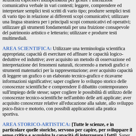
comunicativa verbale in vari contesti; leggere, comprendere ed
interpretare semplici testi scritti di vario tipo; produrre semplici testi
di vario tipo in relazione ai differenti scopi comunicativi; utilizzare
una lingua straniera per i principali scopi comunicativi ed operativi;
utilizzare gli strumenti fondamentali per una fruizione consapevole
del patrimonio artistico e letterario; utilizzare e produrre testi
multimediali.
AREA SCIENTIFICA:
Utilizzare una terminologia scientifica
appropriata; capacità di esercitare ed affinare le capacità logico-
deduttive ed induttive; aver acquisito un metodo di osservazione ed
interpretazione dei fenomeni naturali, ricorrendo a metodi grafici e
strumenti matematici per la rappresentazione; aver acquisito capacità
di leggere un grafico o un elaborato tecnico-grafico e ricavarne
informazioni significative; saper cogliere lo sviluppo storico delle
conoscenze scientifiche e comprendere il dibattito contemporaneo
sull'impiego delle stesse; saper cogliere le possibilità di utilizzo delle
conoscenze tecnico-scientifiche nell'ambito delle arti applicate; aver
acquisito conoscenze relative all'educazione alla salute, allo sviluppo
psico-fisico e motorio, con possibili applicazioni alla pratica
sportiva.
AREA STORICO-ARTISTICA:
[Tutte le scienze, e in
particolare quelle storiche, servono per capire, per sviluppare il
senso critico e acquisire la capacità di interrogare i fatti].
Saper