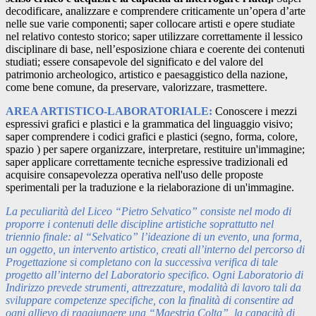
decodificare, analizzare e comprendere criticamente un’opera d’arte
nelle sue varie componenti; saper collocare artisti e opere studiate
nel relativo contesto storico; saper utilizzare correttamente il lessico
disciplinare di base, nell’esposizione chiara e coerente dei contenuti
studiati; essere consapevole del significato e del valore del
patrimonio archeologico, artistico e paesaggistico della nazione,
come bene comune, da preservare, valorizzare, trasmettere.
AREA ARTISTICO-LABORATORIALE:
Conoscere i mezzi
espressivi grafici e plastici e la grammatica del linguaggio visivo;
saper comprendere i codici grafici e plastici (segno, forma, colore,
spazio ) per sapere organizzare, interpretare, restituire un'immagine;
saper applicare correttamente tecniche espressive tradizionali ed
acquisire consapevolezza operativa nell'uso delle proposte
sperimentali per la traduzione e la rielaborazione di un'immagine.
La peculiarità del Liceo “Pietro Selvatico” consiste nel modo di
proporre i contenuti delle discipline artistiche soprattutto nel
triennio finale: al “Selvatico” l’ideazione di un evento, una forma,
un oggetto, un intervento artistico, creati all’interno del percorso di
Progettazione si completano con la successiva verifica di tale
progetto all’interno del Laboratorio specifico. Ogni Laboratorio di
Indirizzo prevede strumenti, attrezzature, modalità di lavoro tali da
sviluppare competenze specifiche, con la finalità di consentire ad
ogni allievo di raggiungere una “Maestria Colta”, la capacità di