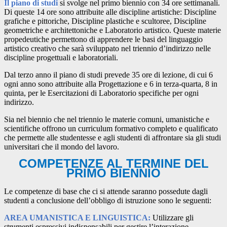
Il piano di studi
si svolge nel primo biennio con 34 ore settimanali.
Di queste 14 ore sono attribuite alle discipline artistiche: Discipline
grafiche e pittoriche, Discipline plastiche e scultoree, Discipline
geometriche e architettoniche e Laboratorio artistico. Queste materie
propedeutiche permettono di apprendere le basi del linguaggio
artistico creativo che sarà sviluppato nel triennio d’indirizzo nelle
discipline progettuali e laboratoriali.
Dal terzo anno il piano di studi prevede 35 ore di lezione, di cui 6
ogni anno sono attribuite alla Progettazione e 6 in terza-quarta, 8 in
quinta, per le Esercitazioni di Laboratorio specifiche per ogni
indirizzo.
Sia nel biennio che nel triennio le materie comuni, umanistiche e
scientifiche offrono un curriculum formativo completo e qualificato
che permette alle studentesse e agli studenti di affrontare sia gli studi
universitari che il mondo del lavoro.
COMPETENZE AL TERMINE DEL
PRIMO BIENNIO
Le competenze di base che ci si attende saranno possedute dagli
studenti a conclusione dell’obbligo di istruzione sono le seguenti:
AREA UMANISTICA E LINGUISTICA:
Utilizzare gli
strumenti espressivi indispensabili per gestire l’interazione