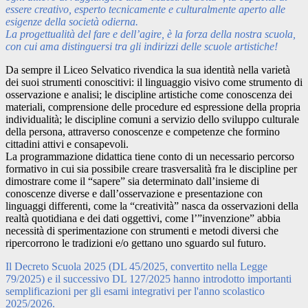
essere creativo, esperto tecnicamente e culturalmente aperto alle
esigenze della società odierna.
La progettualità del fare e dell’agire, è la forza della nostra scuola,
con cui ama distinguersi tra gli indirizzi delle scuole artistiche!
Da sempre il Liceo Selvatico rivendica la sua identità nella varietà
dei suoi strumenti conoscitivi: il linguaggio visivo come strumento di
osservazione e analisi; le discipline artistiche come conoscenza dei
materiali, comprensione delle procedure ed espressione della propria
individualità; le discipline comuni a servizio dello sviluppo culturale
della persona, attraverso conoscenze e competenze che formino
cittadini attivi e consapevoli.
La programmazione didattica tiene conto di un necessario percorso
formativo in cui sia possibile creare trasversalità fra le discipline per
dimostrare come il “sapere” sia determinato dall’insieme di
conoscenze diverse e dall’osservazione e presentazione con
linguaggi differenti, come la “creatività” nasca da osservazioni della
realtà quotidiana e dei dati oggettivi, come l’”invenzione” abbia
necessità di sperimentazione con strumenti e metodi diversi che
ripercorrono le tradizioni e/o gettano uno sguardo sul futuro.
Il Decreto Scuola 2025 (DL 45/2025, convertito nella Legge
79/2025) e il successivo DL 127/2025 hanno introdotto importanti
semplificazioni per gli esami integrativi per l'anno scolastico
2025/2026.