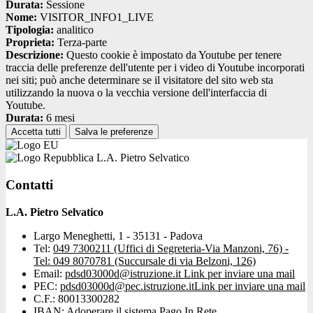
Durata:
Sessione
Nome:
VISITOR_INFO1_LIVE
Tipologia:
analitico
Proprieta:
Terza-parte
Descrizione:
Questo cookie è impostato da Youtube per tenere
traccia delle preferenze dell'utente per i video di Youtube incorporati
nei siti; può anche determinare se il visitatore del sito web sta
utilizzando la nuova o la vecchia versione dell'interfaccia di
Youtube.
Durata:
6 mesi
Accetta tutti
Salva le preferenze
L.A. Pietro Selvatico
Contatti
L.A. Pietro Selvatico
Largo Meneghetti, 1 - 35131 - Padova
Tel:
049 7300211 (Uffici di Segreteria-Via Manzoni, 76) -
Tel: 049 8070781 (Succursale di via Belzoni, 126)
Email:
pdsd03000d@istruzione.it
Link per inviare una mail
PEC:
pdsd03000d@pec.istruzione.it
Link per inviare una mail
C.F.: 80013300282
IBAN: Adoperare il sistema Pago In Rete