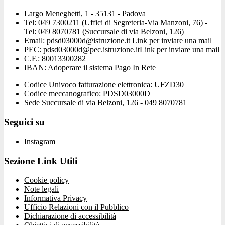
Largo Meneghetti, 1 - 35131 - Padova
Tel:
049 7300211 (Uffici di Segreteria-Via Manzoni, 76) -
Tel: 049 8070781 (Succursale di via Belzoni, 126)
Email:
pdsd03000d@istruzione.it
Link per inviare una mail
PEC:
pdsd03000d@pec.istruzione.it
Link per inviare una mail
C.F.: 80013300282
IBAN: Adoperare il sistema Pago In Rete
Codice Univoco fatturazione elettronica: UFZD30
Codice meccanografico: PDSD03000D
Sede Succursale di via Belzoni, 126 - 049 8070781
Seguici su
Instagram
Sezione Link Utili
Cookie policy
Note legali
Informativa Privacy
Ufficio Relazioni con il Pubblico
Dichiarazione di accessibilità