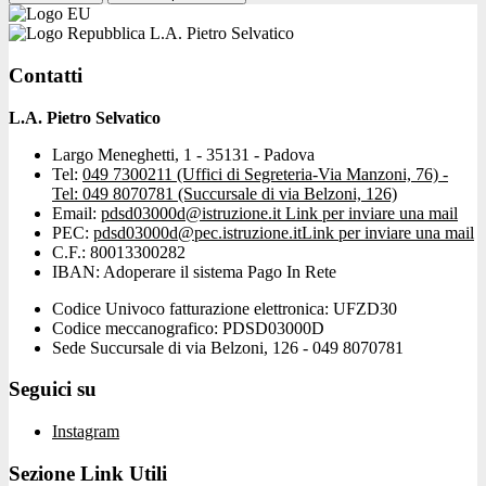
L.A. Pietro Selvatico
Contatti
L.A. Pietro Selvatico
Largo Meneghetti, 1 - 35131 - Padova
Tel:
049 7300211 (Uffici di Segreteria-Via Manzoni, 76) -
Tel: 049 8070781 (Succursale di via Belzoni, 126)
Email:
pdsd03000d@istruzione.it
Link per inviare una mail
PEC:
pdsd03000d@pec.istruzione.it
Link per inviare una mail
C.F.: 80013300282
IBAN: Adoperare il sistema Pago In Rete
Codice Univoco fatturazione elettronica: UFZD30
Codice meccanografico: PDSD03000D
Sede Succursale di via Belzoni, 126 - 049 8070781
Seguici su
Instagram
Sezione Link Utili