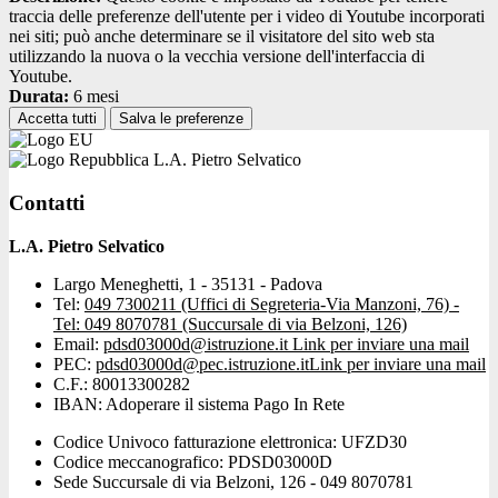
traccia delle preferenze dell'utente per i video di Youtube incorporati
nei siti; può anche determinare se il visitatore del sito web sta
utilizzando la nuova o la vecchia versione dell'interfaccia di
Youtube.
Durata:
6 mesi
Accetta tutti
Salva le preferenze
L.A. Pietro Selvatico
Contatti
L.A. Pietro Selvatico
Largo Meneghetti, 1 - 35131 - Padova
Tel:
049 7300211 (Uffici di Segreteria-Via Manzoni, 76) -
Tel: 049 8070781 (Succursale di via Belzoni, 126)
Email:
pdsd03000d@istruzione.it
Link per inviare una mail
PEC:
pdsd03000d@pec.istruzione.it
Link per inviare una mail
C.F.: 80013300282
IBAN: Adoperare il sistema Pago In Rete
Codice Univoco fatturazione elettronica: UFZD30
Codice meccanografico: PDSD03000D
Sede Succursale di via Belzoni, 126 - 049 8070781