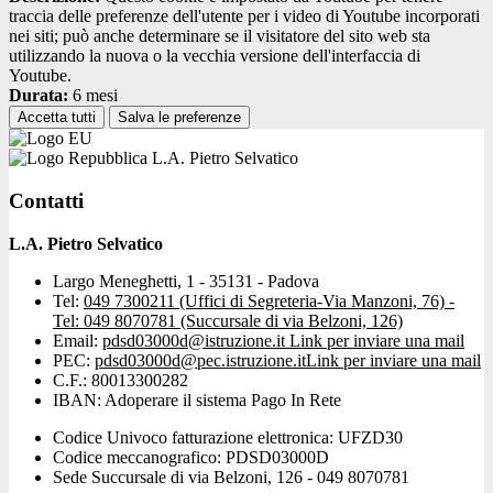
traccia delle preferenze dell'utente per i video di Youtube incorporati
nei siti; può anche determinare se il visitatore del sito web sta
utilizzando la nuova o la vecchia versione dell'interfaccia di
Youtube.
Durata:
6 mesi
Accetta tutti
Salva le preferenze
L.A. Pietro Selvatico
Contatti
L.A. Pietro Selvatico
Largo Meneghetti, 1 - 35131 - Padova
Tel:
049 7300211 (Uffici di Segreteria-Via Manzoni, 76) -
Tel: 049 8070781 (Succursale di via Belzoni, 126)
Email:
pdsd03000d@istruzione.it
Link per inviare una mail
PEC:
pdsd03000d@pec.istruzione.it
Link per inviare una mail
C.F.: 80013300282
IBAN: Adoperare il sistema Pago In Rete
Codice Univoco fatturazione elettronica: UFZD30
Codice meccanografico: PDSD03000D
Sede Succursale di via Belzoni, 126 - 049 8070781