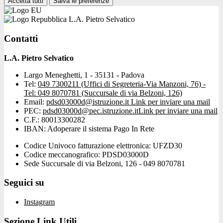
Accetta tutti
Salva le preferenze
L.A. Pietro Selvatico
Contatti
L.A. Pietro Selvatico
Largo Meneghetti, 1 - 35131 - Padova
Tel:
049 7300211 (Uffici di Segreteria-Via Manzoni, 76) -
Tel: 049 8070781 (Succursale di via Belzoni, 126)
Email:
pdsd03000d@istruzione.it
Link per inviare una mail
PEC:
pdsd03000d@pec.istruzione.it
Link per inviare una mail
C.F.: 80013300282
IBAN: Adoperare il sistema Pago In Rete
Codice Univoco fatturazione elettronica: UFZD30
Codice meccanografico: PDSD03000D
Sede Succursale di via Belzoni, 126 - 049 8070781
Seguici su
Instagram
Sezione Link Utili