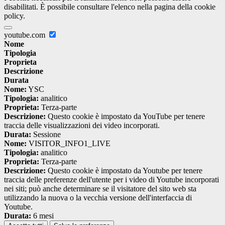
disabilitati. È possibile consultare l'elenco nella pagina della cookie
policy.
youtube.com
Nome
Tipologia
Proprieta
Descrizione
Durata
Nome:
YSC
Tipologia:
analitico
Proprieta:
Terza-parte
Descrizione:
Questo cookie è impostato da YouTube per tenere
traccia delle visualizzazioni dei video incorporati.
Durata:
Sessione
Nome:
VISITOR_INFO1_LIVE
Tipologia:
analitico
Proprieta:
Terza-parte
Descrizione:
Questo cookie è impostato da Youtube per tenere
traccia delle preferenze dell'utente per i video di Youtube incorporati
nei siti; può anche determinare se il visitatore del sito web sta
utilizzando la nuova o la vecchia versione dell'interfaccia di
Youtube.
Durata:
6 mesi