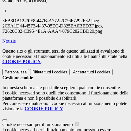
svolto ad Oryol (Russia).
n
3FB8DB12-70F8-447B-A772-2C26F7292F32.jpeg
2C9A1D44-45F3-4437-95EC-D825EA0BED3F.jpeg
F2620C82-C395-4E1A-AAA4-079C282CBD20.png
Notizie
Questo sito o gli strumenti terzi da questo utilizzati si avvalgono di
cookie necessari al funzionamento ed utili alle finalità illustrate nella
COOKIE POLICY
.
Personalizza
Rifiuta tutti
i cookies
Accetta tutti
i cookies
Gestione cookie
In questa schermata è possibile scegliere quali cookie consentire.
I cookie necessari sono quelli che consentono il funzionamento della
piattaforma e non è possibile disabilitarli.
Per conoscere quali sono i cookie necessari al funzionamento potete
visionare la
COOKIE POLICY
.
Cookie necessari per il funzionamento
I cookie necessari per il funzionamento non possono essere