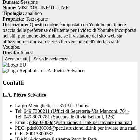
Durata:
Sessione
Nome:
VISITOR_INFO1_LIVE
Tipologia:
analitico
Proprieta:
Terza-parte
Descrizione:
Questo cookie è impostato da Youtube per tenere
traccia delle preferenze dell'utente per i video di Youtube incorporati
nei siti; può anche determinare se il visitatore del sito web sta
utilizzando la nuova o la vecchia versione dell'interfaccia di
Youtube.
Durata:
6 mesi
Accetta tutti
Salva le preferenze
L.A. Pietro Selvatico
Contatti
L.A. Pietro Selvatico
Largo Meneghetti, 1 - 35131 - Padova
Tel:
049 7300211 (Uffici di Segreteria-Via Manzoni, 76) -
Tel: 049 8070781 (Succursale di via Belzoni, 126)
Email:
pdsd03000d@istruzione.it
Link per inviare una mail
PEC:
pdsd03000d@pec.istruzione.it
Link per inviare una mail
C.F.: 80013300282
IBAN: Adoperare il sistema Pago In Rete