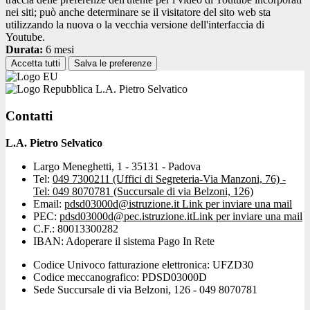
nei siti; può anche determinare se il visitatore del sito web sta
utilizzando la nuova o la vecchia versione dell'interfaccia di
Youtube.
Durata:
6 mesi
Accetta tutti
Salva le preferenze
L.A. Pietro Selvatico
Contatti
L.A. Pietro Selvatico
Largo Meneghetti, 1 - 35131 - Padova
Tel:
049 7300211 (Uffici di Segreteria-Via Manzoni, 76) -
Tel: 049 8070781 (Succursale di via Belzoni, 126)
Email:
pdsd03000d@istruzione.it
Link per inviare una mail
PEC:
pdsd03000d@pec.istruzione.it
Link per inviare una mail
C.F.: 80013300282
IBAN: Adoperare il sistema Pago In Rete
Codice Univoco fatturazione elettronica: UFZD30
Codice meccanografico: PDSD03000D
Sede Succursale di via Belzoni, 126 - 049 8070781