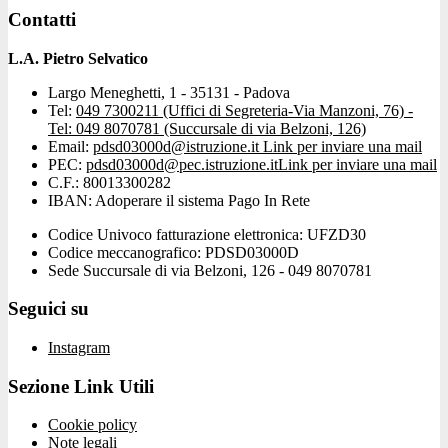
Contatti
L.A. Pietro Selvatico
Largo Meneghetti, 1 - 35131 - Padova
Tel:
049 7300211 (Uffici di Segreteria-Via Manzoni, 76) -
Tel: 049 8070781 (Succursale di via Belzoni, 126)
Email:
pdsd03000d@istruzione.it
Link per inviare una mail
PEC:
pdsd03000d@pec.istruzione.it
Link per inviare una mail
C.F.: 80013300282
IBAN: Adoperare il sistema Pago In Rete
Codice Univoco fatturazione elettronica: UFZD30
Codice meccanografico: PDSD03000D
Sede Succursale di via Belzoni, 126 - 049 8070781
Seguici su
Instagram
Sezione Link Utili
Cookie policy
Note legali