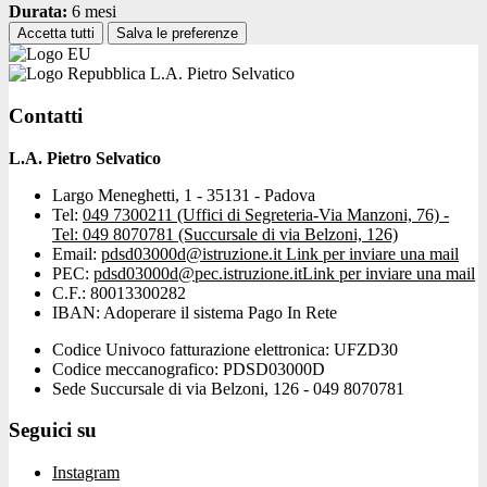
Durata:
6 mesi
Accetta tutti
Salva le preferenze
L.A. Pietro Selvatico
Contatti
L.A. Pietro Selvatico
Largo Meneghetti, 1 - 35131 - Padova
Tel:
049 7300211 (Uffici di Segreteria-Via Manzoni, 76) -
Tel: 049 8070781 (Succursale di via Belzoni, 126)
Email:
pdsd03000d@istruzione.it
Link per inviare una mail
PEC:
pdsd03000d@pec.istruzione.it
Link per inviare una mail
C.F.: 80013300282
IBAN: Adoperare il sistema Pago In Rete
Codice Univoco fatturazione elettronica: UFZD30
Codice meccanografico: PDSD03000D
Sede Succursale di via Belzoni, 126 - 049 8070781
Seguici su
Instagram