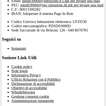
Email:
pdsd03000d@istruzione.it
Link per inviare una mail
PEC:
pdsd03000d@pec.istruzione.it
Link per inviare una mail
C.F.: 80013300282
IBAN: Adoperare il sistema Pago In Rete
Codice Univoco fatturazione elettronica: UFZD30
Codice meccanografico: PDSD03000D
Sede Succursale di via Belzoni, 126 - 049 8070781
Seguici su
Instagram
Sezione Link Utili
Cookie policy
Note legali
Informativa Privacy
Ufficio Relazioni con il Pubblico
Dichiarazione di accessibilità
Obiettivi di accessibilità
Whistleblowing
Gestione consensi cookie
Amministrazione trasparente