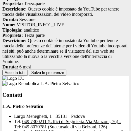
Proprieta:
Terza-parte
Descrizione:
Questo cookie è impostato da YouTube per tenere
traccia delle visualizzazioni dei video incorporati.
Durata:
Sessione
Nome:
VISITOR_INFO1_LIVE
Tipologia:
analitico
Proprieta:
Terza-parte
Descrizione:
Questo cookie è impostato da Youtube per tenere
traccia delle preferenze dell'utente per i video di Youtube incorporati
nei siti; può anche determinare se il visitatore del sito web sta
utilizzando la nuova o la vecchia versione dell'interfaccia di
Youtube.
Durata:
6 mesi
Accetta tutti
Salva le preferenze
L.A. Pietro Selvatico
Contatti
L.A. Pietro Selvatico
Largo Meneghetti, 1 - 35131 - Padova
Tel:
049 7300211 (Uffici di Segreteria-Via Manzoni, 76) -
Tel: 049 8070781 (Succursale di via Belzoni, 126)