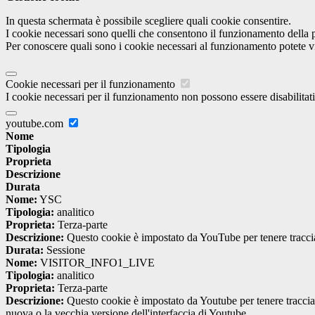
In questa schermata è possibile scegliere quali cookie consentire.
I cookie necessari sono quelli che consentono il funzionamento della pi
Per conoscere quali sono i cookie necessari al funzionamento potete v
Cookie necessari per il funzionamento
I cookie necessari per il funzionamento non possono essere disabilitati.
youtube.com
Nome
Tipologia
Proprieta
Descrizione
Durata
Nome:
YSC
Tipologia:
analitico
Proprieta:
Terza-parte
Descrizione:
Questo cookie è impostato da YouTube per tenere traccia 
Durata:
Sessione
Nome:
VISITOR_INFO1_LIVE
Tipologia:
analitico
Proprieta:
Terza-parte
Descrizione:
Questo cookie è impostato da Youtube per tenere traccia de
nuova o la vecchia versione dell'interfaccia di Youtube.