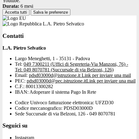
Youtube.
Durata:
6 mesi
Accetta tutti
Salva le preferenze
L.A. Pietro Selvatico
Contatti
L.A. Pietro Selvatico
Largo Meneghetti, 1 - 35131 - Padova
Tel:
049 7300211 (Uffici di Segreteria-Via Manzoni, 76) -
Tel: 049 8070781 (Succursale di via Belzoni, 126)
Email:
pdsd03000d@istruzione.it
Link per inviare una mail
PEC:
pdsd03000d@pec.istruzione.it
Link per inviare una mail
C.F.: 80013300282
IBAN: Adoperare il sistema Pago In Rete
Codice Univoco fatturazione elettronica: UFZD30
Codice meccanografico: PDSD03000D
Sede Succursale di via Belzoni, 126 - 049 8070781
Seguici su
Instagram