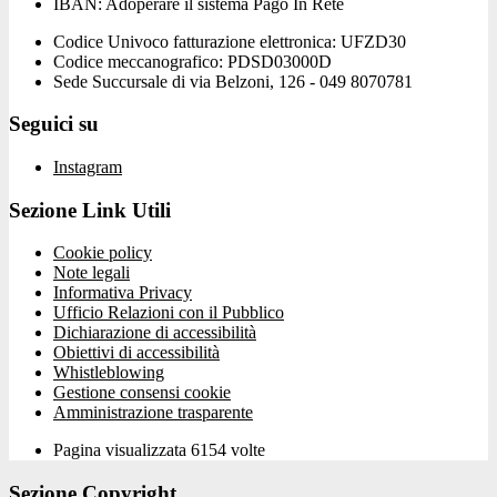
IBAN: Adoperare il sistema Pago In Rete
Codice Univoco fatturazione elettronica: UFZD30
Codice meccanografico: PDSD03000D
Sede Succursale di via Belzoni, 126 - 049 8070781
Seguici su
Instagram
Sezione Link Utili
Cookie policy
Note legali
Informativa Privacy
Ufficio Relazioni con il Pubblico
Dichiarazione di accessibilità
Obiettivi di accessibilità
Whistleblowing
Gestione consensi cookie
Amministrazione trasparente
Pagina visualizzata
6154
volte
Sezione Copyright