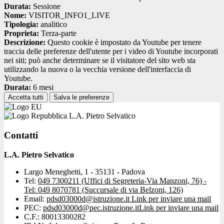
Durata:
Sessione
Nome:
VISITOR_INFO1_LIVE
Tipologia:
analitico
Proprieta:
Terza-parte
Descrizione:
Questo cookie è impostato da Youtube per tenere
traccia delle preferenze dell'utente per i video di Youtube incorporati
nei siti; può anche determinare se il visitatore del sito web sta
utilizzando la nuova o la vecchia versione dell'interfaccia di
Youtube.
Durata:
6 mesi
Accetta tutti
Salva le preferenze
L.A. Pietro Selvatico
Contatti
L.A. Pietro Selvatico
Largo Meneghetti, 1 - 35131 - Padova
Tel:
049 7300211 (Uffici di Segreteria-Via Manzoni, 76) -
Tel: 049 8070781 (Succursale di via Belzoni, 126)
Email:
pdsd03000d@istruzione.it
Link per inviare una mail
PEC:
pdsd03000d@pec.istruzione.it
Link per inviare una mail
C.F.: 80013300282