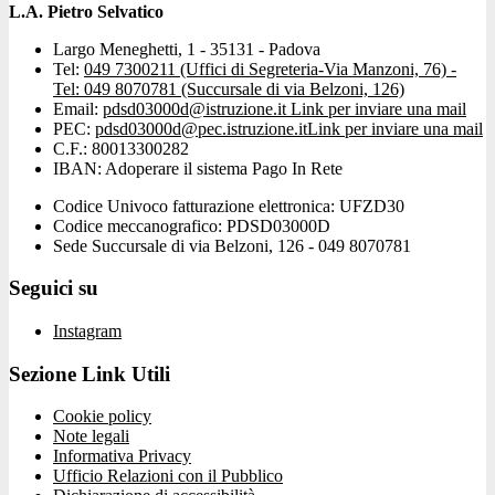
L.A. Pietro Selvatico
Largo Meneghetti, 1 - 35131 - Padova
Tel:
049 7300211 (Uffici di Segreteria-Via Manzoni, 76) -
Tel: 049 8070781 (Succursale di via Belzoni, 126)
Email:
pdsd03000d@istruzione.it
Link per inviare una mail
PEC:
pdsd03000d@pec.istruzione.it
Link per inviare una mail
C.F.: 80013300282
IBAN: Adoperare il sistema Pago In Rete
Codice Univoco fatturazione elettronica: UFZD30
Codice meccanografico: PDSD03000D
Sede Succursale di via Belzoni, 126 - 049 8070781
Seguici su
Instagram
Sezione Link Utili
Cookie policy
Note legali
Informativa Privacy
Ufficio Relazioni con il Pubblico