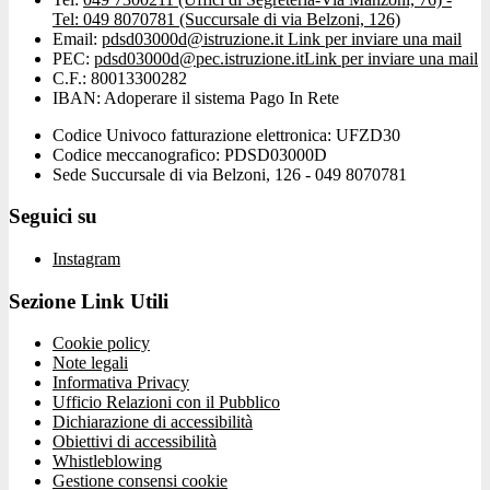
Tel: 049 8070781 (Succursale di via Belzoni, 126)
Email:
pdsd03000d@istruzione.it
Link per inviare una mail
PEC:
pdsd03000d@pec.istruzione.it
Link per inviare una mail
C.F.: 80013300282
IBAN: Adoperare il sistema Pago In Rete
Codice Univoco fatturazione elettronica: UFZD30
Codice meccanografico: PDSD03000D
Sede Succursale di via Belzoni, 126 - 049 8070781
Seguici su
Instagram
Sezione Link Utili
Cookie policy
Note legali
Informativa Privacy
Ufficio Relazioni con il Pubblico
Dichiarazione di accessibilità
Obiettivi di accessibilità
Whistleblowing
Gestione consensi cookie