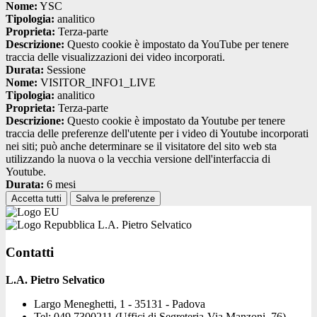
Nome:
YSC
Tipologia:
analitico
Proprieta:
Terza-parte
Descrizione:
Questo cookie è impostato da YouTube per tenere
traccia delle visualizzazioni dei video incorporati.
Durata:
Sessione
Nome:
VISITOR_INFO1_LIVE
Tipologia:
analitico
Proprieta:
Terza-parte
Descrizione:
Questo cookie è impostato da Youtube per tenere
traccia delle preferenze dell'utente per i video di Youtube incorporati
nei siti; può anche determinare se il visitatore del sito web sta
utilizzando la nuova o la vecchia versione dell'interfaccia di
Youtube.
Durata:
6 mesi
Accetta tutti
Salva le preferenze
L.A. Pietro Selvatico
Contatti
L.A. Pietro Selvatico
Largo Meneghetti, 1 - 35131 - Padova
Tel:
049 7300211 (Uffici di Segreteria-Via Manzoni, 76) -