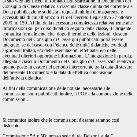
al sito web del Liceo, in formato .pdf scaricabile, il Documento del
Consiglio di Classe relativo a ciascuna classe quinta del corrente a.s.
Detta pubblicazione soddisfa i requisiti minimi di trasparenza e
accessibilità di cui all’articolo 11 del Decreto Legislativo 27 ottobre
2009, n. 150. Ai fini della necessaria completezza relativamente alle
informazioni sul percorso didattico seguito dalla classe, il Dirigente
comunica formalmente che, dopo il termine delle lezioni, ciascun
Documento del Consiglio di Classe qui pubblicato potrà essere
integrato, se del caso, con l’elenco delle unità didattiche e/o degli
argomenti trattati, e/o delle esercitazioni effettuate, e/o delle
eventuali ulteriori opportune informazioni. L’integrazione in parola,
allegata a ciascun Documento del Consiglio di Classe, sarà relativa a
quanto posto in essere nel periodo intercorrente tra la data di stesura
del presente Documento e la data di effettiva conclusione
dell’attività didattica.
Ai fini della comunicazione delle notizie necessarie alle
commissioni sono pubblicati, inoltre, il POF e la composizione delle
commissioni.
Si comunica inoltre che le commissioni d'esame saranno così
dislocate:
Commissione 5A e 5B: presso sede di via Belzoni, aula C