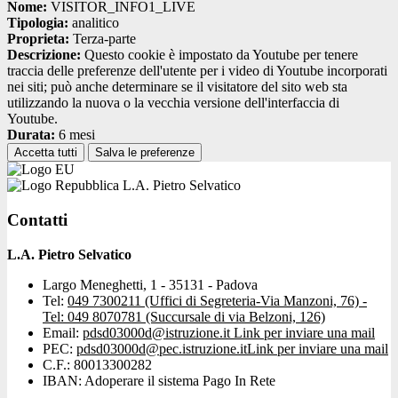
Nome:
VISITOR_INFO1_LIVE
Tipologia:
analitico
Proprieta:
Terza-parte
Descrizione:
Questo cookie è impostato da Youtube per tenere
traccia delle preferenze dell'utente per i video di Youtube incorporati
nei siti; può anche determinare se il visitatore del sito web sta
utilizzando la nuova o la vecchia versione dell'interfaccia di
Youtube.
Durata:
6 mesi
Accetta tutti
Salva le preferenze
L.A. Pietro Selvatico
Contatti
L.A. Pietro Selvatico
Largo Meneghetti, 1 - 35131 - Padova
Tel:
049 7300211 (Uffici di Segreteria-Via Manzoni, 76) -
Tel: 049 8070781 (Succursale di via Belzoni, 126)
Email:
pdsd03000d@istruzione.it
Link per inviare una mail
PEC:
pdsd03000d@pec.istruzione.it
Link per inviare una mail
C.F.: 80013300282
IBAN: Adoperare il sistema Pago In Rete