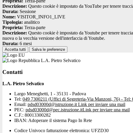
Proprieta:
Terza-parte
Descrizione:
Questo cookie è impostato da YouTube per tenere traccia 
Durata:
Sessione
Nome:
VISITOR_INFO1_LIVE
Tipologia:
analitico
Proprieta:
Terza-parte
Descrizione:
Questo cookie è impostato da Youtube per tenere traccia de
nuova o la vecchia versione dell'interfaccia di Youtube.
Durata:
6 mesi
Accetta tutti
Salva le preferenze
L.A. Pietro Selvatico
Contatti
L.A. Pietro Selvatico
Largo Meneghetti, 1 - 35131 - Padova
Tel:
049 7300211 (Uffici di Segreteria-Via Manzoni, 76) - Tel:
Email:
pdsd03000d@istruzione.it
Link per inviare una mail
PEC:
pdsd03000d@pec.istruzione.it
Link per inviare una mail
C.F.: 80013300282
IBAN: Adoperare il sistema Pago In Rete
Codice Univoco fatturazione elettronica: UFZD30