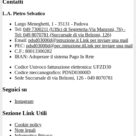
Contatti
L.A. Pietro Selvatico
Largo Meneghetti, 1 - 35131 - Padova
Tel:
049 7300211 (Uffici di Segreteria-Via Manzoni, 76) -
Tel: 049 8070781 (Succursale di via Belzoni, 126)
Email:
pdsd03000d@istruzione.it
Link per inviare una mail
PEC:
pdsd03000d@pec.istruzione.it
Link per inviare una mail
C.F.: 80013300282
IBAN: Adoperare il sistema Pago In Rete
Codice Univoco fatturazione elettronica: UFZD30
Codice meccanografico: PDSD03000D
Sede Succursale di via Belzoni, 126 - 049 8070781
Seguici su
Instagram
Sezione Link Utili
Cookie policy
Note legali
Informativa Privacy