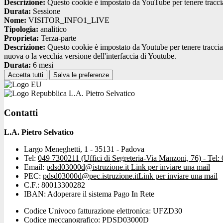
Descrizione:
Questo cookie è impostato da YouTube per tenere traccia 
Durata:
Sessione
Nome:
VISITOR_INFO1_LIVE
Tipologia:
analitico
Proprieta:
Terza-parte
Descrizione:
Questo cookie è impostato da Youtube per tenere traccia de
nuova o la vecchia versione dell'interfaccia di Youtube.
Durata:
6 mesi
Accetta tutti
Salva le preferenze
L.A. Pietro Selvatico
Contatti
L.A. Pietro Selvatico
Largo Meneghetti, 1 - 35131 - Padova
Tel:
049 7300211 (Uffici di Segreteria-Via Manzoni, 76) - Tel:
Email:
pdsd03000d@istruzione.it
Link per inviare una mail
PEC:
pdsd03000d@pec.istruzione.it
Link per inviare una mail
C.F.: 80013300282
IBAN: Adoperare il sistema Pago In Rete
Codice Univoco fatturazione elettronica: UFZD30
Codice meccanografico: PDSD03000D