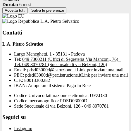
Durata:
6 mesi
Accetta tutti
Salva le preferenze
L.A. Pietro Selvatico
Contatti
L.A. Pietro Selvatico
Largo Meneghetti, 1 - 35131 - Padova
Tel:
049 7300211 (Uffici di Segreteria-Via Manzoni, 76) -
Tel: 049 8070781 (Succursale di via Belzoni, 126)
Email:
pdsd03000d@istruzione.it
Link per inviare una mail
PEC:
pdsd03000d@pec.istruzione.it
Link per inviare una mail
C.F.: 80013300282
IBAN: Adoperare il sistema Pago In Rete
Codice Univoco fatturazione elettronica: UFZD30
Codice meccanografico: PDSD03000D
Sede Succursale di via Belzoni, 126 - 049 8070781
Seguici su
Instagram