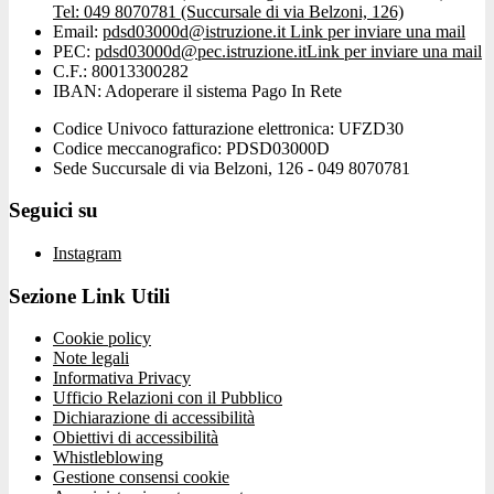
Tel: 049 8070781 (Succursale di via Belzoni, 126)
Email:
pdsd03000d@istruzione.it
Link per inviare una mail
PEC:
pdsd03000d@pec.istruzione.it
Link per inviare una mail
C.F.: 80013300282
IBAN: Adoperare il sistema Pago In Rete
Codice Univoco fatturazione elettronica: UFZD30
Codice meccanografico: PDSD03000D
Sede Succursale di via Belzoni, 126 - 049 8070781
Seguici su
Instagram
Sezione Link Utili
Cookie policy
Note legali
Informativa Privacy
Ufficio Relazioni con il Pubblico
Dichiarazione di accessibilità
Obiettivi di accessibilità
Whistleblowing
Gestione consensi cookie