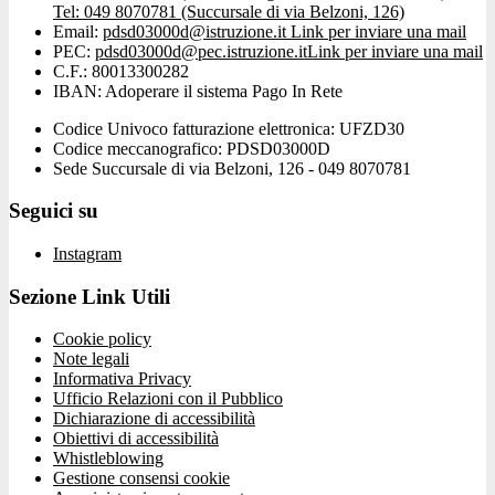
Tel: 049 8070781 (Succursale di via Belzoni, 126)
Email:
pdsd03000d@istruzione.it
Link per inviare una mail
PEC:
pdsd03000d@pec.istruzione.it
Link per inviare una mail
C.F.: 80013300282
IBAN: Adoperare il sistema Pago In Rete
Codice Univoco fatturazione elettronica: UFZD30
Codice meccanografico: PDSD03000D
Sede Succursale di via Belzoni, 126 - 049 8070781
Seguici su
Instagram
Sezione Link Utili
Cookie policy
Note legali
Informativa Privacy
Ufficio Relazioni con il Pubblico
Dichiarazione di accessibilità
Obiettivi di accessibilità
Whistleblowing
Gestione consensi cookie