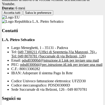
Youtube.
Durata:
6 mesi
Accetta tutti
Salva le preferenze
L.A. Pietro Selvatico
Contatti
L.A. Pietro Selvatico
Largo Meneghetti, 1 - 35131 - Padova
Tel:
049 7300211 (Uffici di Segreteria-Via Manzoni, 76) -
Tel: 049 8070781 (Succursale di via Belzoni, 126)
Email:
pdsd03000d@istruzione.it
Link per inviare una mail
PEC:
pdsd03000d@pec.istruzione.it
Link per inviare una mail
C.F.: 80013300282
IBAN: Adoperare il sistema Pago In Rete
Codice Univoco fatturazione elettronica: UFZD30
Codice meccanografico: PDSD03000D
Sede Succursale di via Belzoni, 126 - 049 8070781
Seguici su