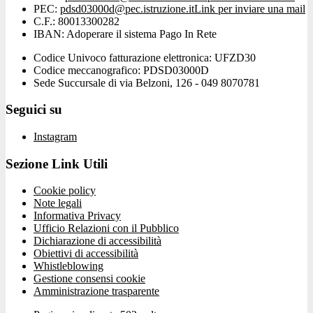
PEC:
pdsd03000d@pec.istruzione.it
Link per inviare una mail
C.F.: 80013300282
IBAN: Adoperare il sistema Pago In Rete
Codice Univoco fatturazione elettronica: UFZD30
Codice meccanografico: PDSD03000D
Sede Succursale di via Belzoni, 126 - 049 8070781
Seguici su
Instagram
Sezione Link Utili
Cookie policy
Note legali
Informativa Privacy
Ufficio Relazioni con il Pubblico
Dichiarazione di accessibilità
Obiettivi di accessibilità
Whistleblowing
Gestione consensi cookie
Amministrazione trasparente