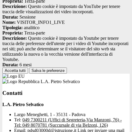
Proprieta:
Terza-parte
Descrizione:
Questo cookie è impostato da YouTube per tenere
traccia delle visualizzazioni dei video incorporati.
Durata:
Sessione
Nome:
VISITOR_INFO1_LIVE
Tipologia:
analitico
Proprieta:
Terza-parte
Descrizione:
Questo cookie è impostato da Youtube per tenere
traccia delle preferenze dell'utente per i video di Youtube incorporati
nei siti; può anche determinare se il visitatore del sito web sta
utilizzando la nuova o la vecchia versione dell'interfaccia di
Youtube.
Durata:
6 mesi
Accetta tutti
Salva le preferenze
L.A. Pietro Selvatico
Contatti
L.A. Pietro Selvatico
Largo Meneghetti, 1 - 35131 - Padova
Tel:
049 7300211 (Uffici di Segreteria-Via Manzoni, 76) -
Tel: 049 8070781 (Succursale di via Belzoni, 126)
Email:
pdsd03000d@istruzione.it
Link per inviare una mail