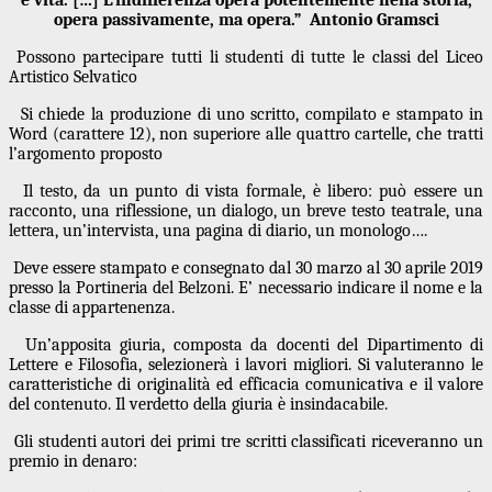
è vita. […] L’indifferenza opera potentemente nella storia,
opera passivamente, ma opera.”
Antonio Gramsci
Possono partecipare tutti li studenti di tutte le classi del Liceo
Artistico Selvatico
Si chiede la produzione di uno scritto, compilato e stampato in
Word (carattere 12), non superiore alle quattro cartelle, che tratti
l’argomento proposto
Il testo, da un punto di vista formale, è libero: può essere un
racconto, una riflessione, un dialogo, un breve testo teatrale, una
lettera, un’intervista, una pagina di diario, un monologo….
Deve essere stampato e consegnato dal 30 marzo al 30 aprile 2019
presso la Portineria del Belzoni. E’ necessario indicare il nome e la
classe di appartenenza.
Un’apposita giuria, composta da docenti del Dipartimento di
Lettere e Filosofia, selezionerà i lavori migliori. Si valuteranno le
caratteristiche di originalità ed efficacia comunicativa e il valore
del contenuto. Il verdetto della giuria è insindacabile.
Gli studenti autori dei primi tre scritti classificati riceveranno un
premio in denaro: